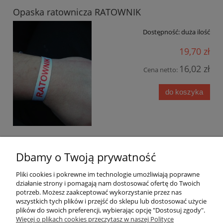
Opaska ratownicza RATOWNIK
Dostępność:
duża ilość
19,70 zł
16,02 zł
Cena netto:
do koszyka
Dbamy o Twoją prywatność
Warunki zakupów
Pliki cookies i pokrewne im technologie umożliwiają poprawne
Moje konto
działanie strony i pomagają nam dostosować ofertę do Twoich
potrzeb. Możesz zaakceptować wykorzystanie przez nas
wszystkich tych plików i przejść do sklepu lub dostosować użycie
Informacje o sklepie
plików do swoich preferencji, wybierając opcję "Dostosuj zgody".
Więcej o plikach cookies przeczytasz w naszej Polityce