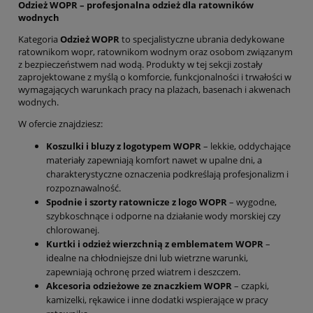
Odzież WOPR – profesjonalna odzież dla ratowników
wodnych
Kategoria
Odzież WOPR
to specjalistyczne ubrania dedykowane
ratownikom wopr, ratownikom wodnym oraz osobom związanym
z bezpieczeństwem nad wodą. Produkty w tej sekcji zostały
zaprojektowane z myślą o komforcie, funkcjonalności i trwałości w
wymagających warunkach pracy na plażach, basenach i akwenach
wodnych.
W ofercie znajdziesz:
Koszulki i bluzy z logotypem WOPR
– lekkie, oddychające
materiały zapewniają komfort nawet w upalne dni, a
charakterystyczne oznaczenia podkreślają profesjonalizm i
rozpoznawalność.
Spodnie i szorty ratownicze z logo WOPR
– wygodne,
szybkoschnące i odporne na działanie wody morskiej czy
chlorowanej.
Kurtki i odzież wierzchnią z emblematem WOPR
–
idealne na chłodniejsze dni lub wietrzne warunki,
zapewniają ochronę przed wiatrem i deszczem.
Akcesoria odzieżowe ze znaczkiem WOPR
– czapki,
kamizelki, rękawice i inne dodatki wspierające w pracy