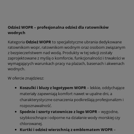
Odzież WOPR – profesjonalna odzież dla ratowników
wodnych
Kategoria
Odzież WOPR
to specjalistyczne ubrania dedykowane
ratownikom wopr, ratownikom wodnym oraz osobom związanym
z bezpieczeństwem nad wodą. Produkty w tej sekcji zostały
zaprojektowane z myślą o komforcie, funkcjonalności i trwałości w
wymagających warunkach pracy na plażach, basenach i akwenach
wodnych.
W ofercie znajdziesz:
Koszulki i bluzy z logotypem WOPR
– lekkie, oddychające
materiały zapewniają komfort nawet w upalne dni, a
charakterystyczne oznaczenia podkreślają profesjonalizm i
rozpoznawalność.
Spodnie i szorty ratownicze z logo WOPR
– wygodne,
szybkoschnące i odporne na działanie wody morskiej czy
chlorowanej.
Kurtki i odzież wierzchnią z emblematem WOPR
–