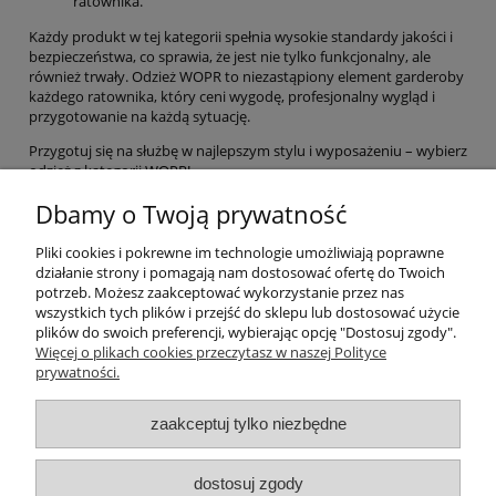
ratownika.
Każdy produkt w tej kategorii spełnia wysokie standardy jakości i
bezpieczeństwa, co sprawia, że jest nie tylko funkcjonalny, ale
również trwały. Odzież WOPR to niezastąpiony element garderoby
każdego ratownika, który ceni wygodę, profesjonalny wygląd i
przygotowanie na każdą sytuację.
Przygotuj się na służbę w najlepszym stylu i wyposażeniu – wybierz
odzież z kategorii WOPR!
Dbamy o Twoją prywatność
Warunki zakupów
Pliki cookies i pokrewne im technologie umożliwiają poprawne
Moje konto
działanie strony i pomagają nam dostosować ofertę do Twoich
potrzeb. Możesz zaakceptować wykorzystanie przez nas
wszystkich tych plików i przejść do sklepu lub dostosować użycie
Informacje o sklepie
plików do swoich preferencji, wybierając opcję "Dostosuj zgody".
Więcej o plikach cookies przeczytasz w naszej Polityce
Sklep dla ratowników wodnych 24ratownik.pl
prywatności.
Ratownictwo wodne, WOPR, RWR, Ratownictwo, odzież WOPR,
odzież dla ratownika, kolekcja ratownik, wyposażenie ratownika,
zaakceptuj tylko niezbędne
sprzęt dla ratownictwa wodnego, sprzęt ratowniczy, apteczki
pierwszej pomocy, apteczki medyczne, sprzęt medyczny, sprzęt
szkoleniowy, manekiny ratownicze, kursy ratownicze, szkolenia
dostosuj zgody
ratownicze, wyposażenie basenów, wyposażenie kąpielisk,