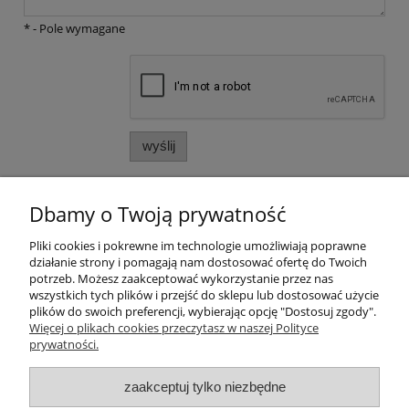
*
- Pole wymagane
wyślij
Dbamy o Twoją prywatność
Warunki zakupów
Pliki cookies i pokrewne im technologie umożliwiają poprawne
Moje konto
działanie strony i pomagają nam dostosować ofertę do Twoich
potrzeb. Możesz zaakceptować wykorzystanie przez nas
wszystkich tych plików i przejść do sklepu lub dostosować użycie
Informacje o sklepie
plików do swoich preferencji, wybierając opcję "Dostosuj zgody".
Więcej o plikach cookies przeczytasz w naszej Polityce
Sklep dla ratowników wodnych 24ratownik.pl
prywatności.
Ratownictwo wodne, WOPR, RWR, Ratownictwo, odzież WOPR,
odzież dla ratownika, kolekcja ratownik, wyposażenie ratownika,
zaakceptuj tylko niezbędne
sprzęt dla ratownictwa wodnego, sprzęt ratowniczy, apteczki
pierwszej pomocy, apteczki medyczne, sprzęt medyczny, sprzęt