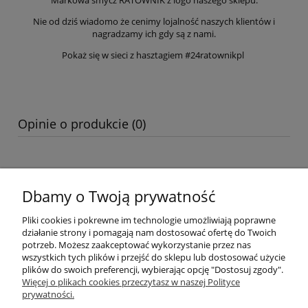
Markowa smycz RATOWNIK z logo naszego sklepu.
Nie od dziś wiadomo że cenimy lojalność naszych klientów i
nagradzamy ich gdy są z nami.
Pokaż się w sieci z hasztagiem #24ratownikpl
Opinie o produkcie (0)
Dbamy o Twoją prywatność
Warunki zakupów
Pliki cookies i pokrewne im technologie umożliwiają poprawne
Moje konto
działanie strony i pomagają nam dostosować ofertę do Twoich
potrzeb. Możesz zaakceptować wykorzystanie przez nas
wszystkich tych plików i przejść do sklepu lub dostosować użycie
Informacje o sklepie
plików do swoich preferencji, wybierając opcję "Dostosuj zgody".
Więcej o plikach cookies przeczytasz w naszej Polityce
Sklep dla ratowników wodnych 24ratownik.pl
prywatności.
Ratownictwo wodne, WOPR, RWR, Ratownictwo, odzież WOPR,