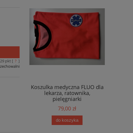
29
pkt [
?
]
rzechowalni
Koszulka medyczna FLUO dla
lekarza, ratownika,
pielęgniarki
79,00 zł
do koszyka