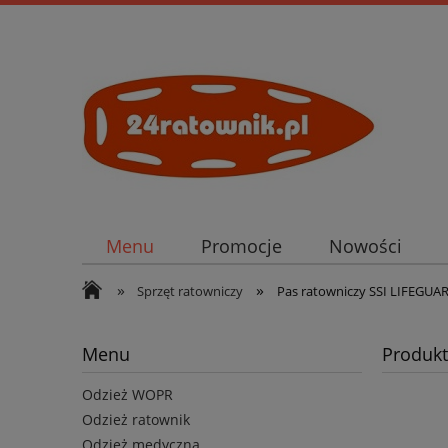
Menu
Promocje
Nowości
»
»
Sprzęt ratowniczy
Pas ratowniczy SSI LIFEGUA
Menu
Produkt
Odzież WOPR
Odzież ratownik
Odzież medyczna