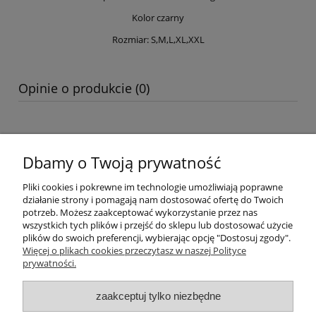
Kolor czarny
Rozmiar: S,M,L,XL,XXL
Opinie o produkcie (0)
Dbamy o Twoją prywatność
Warunki zakupów
Pliki cookies i pokrewne im technologie umożliwiają poprawne
Moje konto
działanie strony i pomagają nam dostosować ofertę do Twoich
potrzeb. Możesz zaakceptować wykorzystanie przez nas
wszystkich tych plików i przejść do sklepu lub dostosować użycie
Informacje o sklepie
plików do swoich preferencji, wybierając opcję "Dostosuj zgody".
Więcej o plikach cookies przeczytasz w naszej Polityce
Sklep dla ratowników wodnych 24ratownik.pl
prywatności.
Ratownictwo wodne, WOPR, RWR, Ratownictwo, odzież WOPR,
odzież dla ratownika, kolekcja ratownik, wyposażenie ratownika,
zaakceptuj tylko niezbędne
sprzęt dla ratownictwa wodnego, sprzęt ratowniczy, apteczki
pierwszej pomocy, apteczki medyczne, sprzęt medyczny, sprzęt