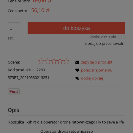
69,00 zł
Cena brutto:
56,10 zł
Cena netto:
do koszyka
Zyskujesz
3
pkt [
?
]
szt.
dodaj do przechowalni
Ocena:
zapytaj o produkt
Kod produktu:
2289-
poleć znajomemu
573B7_20210530213251
dodaj opinię
Opis
Koszulka T-shirt dla operator drona ratowniczego Fly to save a life
Operator drona ratowniczego