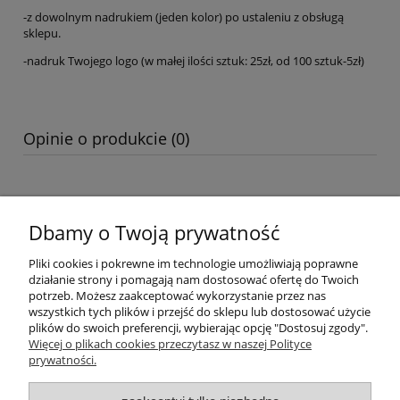
-z dowolnym nadrukiem (jeden kolor) po ustaleniu z obsługą
sklepu.
-nadruk Twojego logo (w małej ilości sztuk: 25zł, od 100 sztuk-5zł)
Opinie o produkcie (0)
Dbamy o Twoją prywatność
Warunki zakupów
Pliki cookies i pokrewne im technologie umożliwiają poprawne
Moje konto
działanie strony i pomagają nam dostosować ofertę do Twoich
potrzeb. Możesz zaakceptować wykorzystanie przez nas
wszystkich tych plików i przejść do sklepu lub dostosować użycie
Informacje o sklepie
plików do swoich preferencji, wybierając opcję "Dostosuj zgody".
Więcej o plikach cookies przeczytasz w naszej Polityce
Sklep dla ratowników wodnych 24ratownik.pl
prywatności.
Ratownictwo wodne, WOPR, RWR, Ratownictwo, odzież WOPR,
odzież dla ratownika, kolekcja ratownik, wyposażenie ratownika,