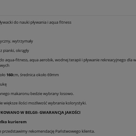
ywacki do nauki pływania i aqua fitness
tyczny, wytrzymały
 pianki, okrągły
do aqua-fitness, aqua aerobik, wodnej terapii i pływanie rekreacyjnego dla 
owych
koło
160
cm, średnica około 69mm
tukę
anego makaronu bedzie wybrany losowo.
e większe ilości możliwość wybrania kolorystyki.
OWANO W BELGII- GWARANCJA JAKOŚCI
ylko kurierem
e przedstawimy rekomendację Państwowego klienta.