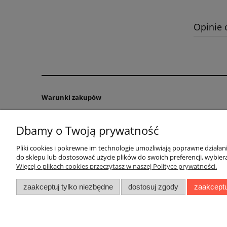
Opinie 
Warunki zakupów
Regulamin sklepu
Dbamy o Twoją prywatność
Reklamacje i zwroty
Formy płatności
Pliki cookies i pokrewne im technologie umożliwiają poprawne działa
Czas i koszty dostawy
do sklepu lub dostosować użycie plików do swoich preferencji, wybiera
Więcej o plikach cookies przeczytasz w naszej Polityce prywatności.
Polityka Prywatności
zaakceptuj tylko niezbędne
dostosuj zgody
zaakceptu
Ratownictwo wodne, WOPR, RWR, Ratownictwo, odzież WOPR, od
pomocy, apteczki medyczne, sprzęt medyczny, sprzęt szkolen
pontony ratownicze, łodzie ratownicze, książki dla ratowni