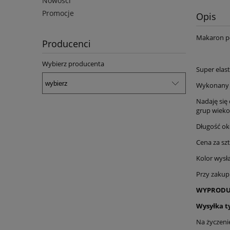
Nowości
Promocje
Opis
Makaron pł
Producenci
Wybierz producenta
Super elas
Wykonany z
Nadaję się 
grup wiek
Długość o
Cena za sz
Kolor wysł
Przy zakupi
WYPRODUK
Wysyłka t
Na życzeni